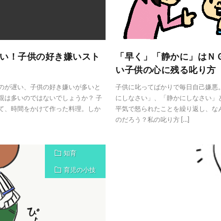
い！子供の好き嫌いスト
「早く」「静かに」はＮ
い子供の心に残る叱り方
のが遅い、子供の好き嫌いが多いと
子供に叱ってばかりで毎日自己嫌悪
親は多いのではないでしょうか？ 子
にしなさい」、「静かにしなさい」
て、時間をかけて作った料理。しか
平気で怒られたことを繰り返し、な
のだろう？私の叱り方 […]
知育
育児の小技