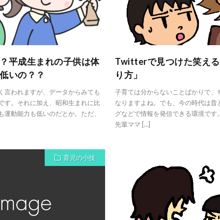
？平成生まれの子供は体
Twitterで見つけた笑
低いの？？
り方」
く言われますが、データからみても
子育ては分からないことばかりで、
です。それに加え、昭和生まれに比
なりますよね。でも、今の時代は昔と
も運動能力も低いのだとか。ただ、
グなどで情報を発信できる環境です。特
先輩ママ […]
育児の小技