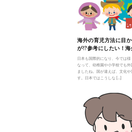
海外の育児方法に目か
が!?参考にしたい！
日本も国際的になり、今では様
なって、幼稚園や小学校でも外
ましたね。国が違えば、文化や
す。日本ではこうしな […]