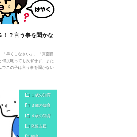
Ｇ！？言う事を聞かな
。「早くしなさい」、「真面目
と何度叱っても反省せず、また
んでこの子は言う事を聞かない
１歳の知育
３歳の知育
４歳の知育
発達支援
知育