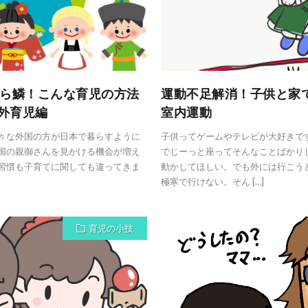
ら鱗！こんな育児の方法
運動不足解消！子供と家
海外育児編
室内運動
々な外国の方が日本で暮らすように
子供ってゲームやテレビが大好きで
国の親御さんを見かける機会が増え
でじーっと座ってそんなことばかり
習慣も子育てに関しても違ってきま
動かしてほしい。でも外には行こう
極寒で行けない。そん […]
育児の小技